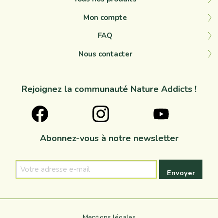
Mon compte
FAQ
Nous contacter
Rejoignez la communauté Nature Addicts !
Abonnez-vous à notre newsletter
Votre
adresse
e-
mail
Mentions légales