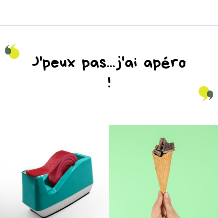
J'peux pas...j'ai apéro
!
na_natureaddicts
na_natureaddicts