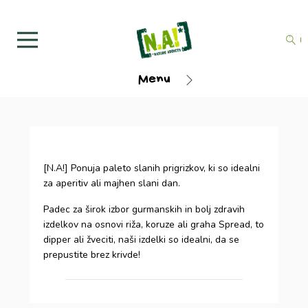
Menu
[N.A!] Ponuja paleto slanih prigrizkov, ki so idealni
za aperitiv ali majhen slani dan.
Padec za širok izbor gurmanskih in bolj zdravih
izdelkov na osnovi riža, koruze ali graha Spread, to
dipper ali žveciti, naši izdelki so idealni, da se
prepustite brez krivde!