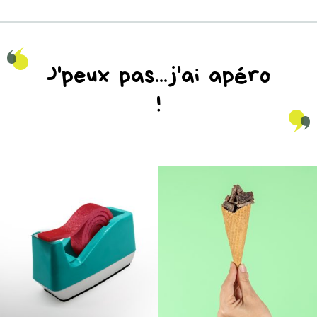
J'peux pas...j'ai apéro
!
na_natureaddicts
na_natureaddicts
Sep 12
Sep 10