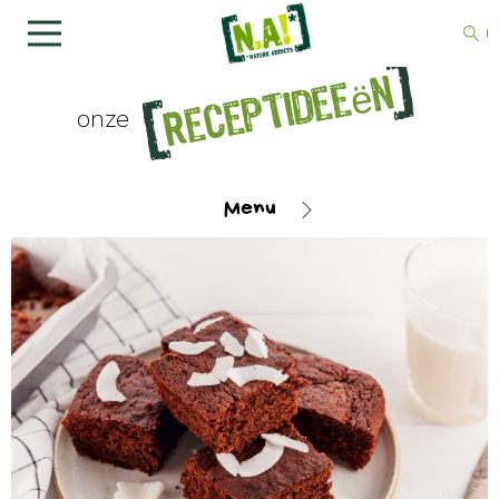
Receptideeën
onze
Menu