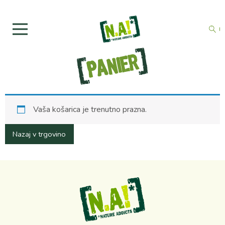
Panier
Vaša košarica je trenutno prazna.
Nazaj v trgovino