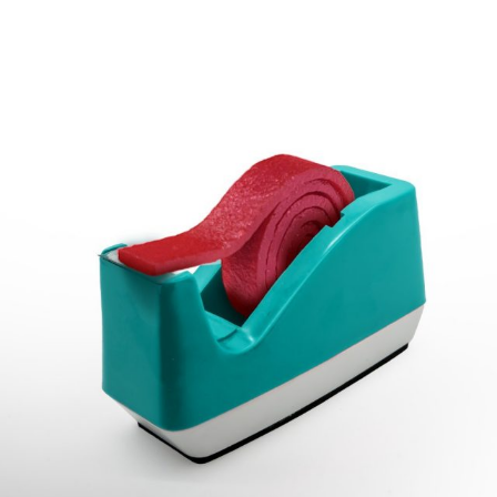
na_natureaddicts