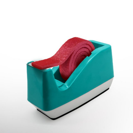
na_natureaddicts
Sep 12