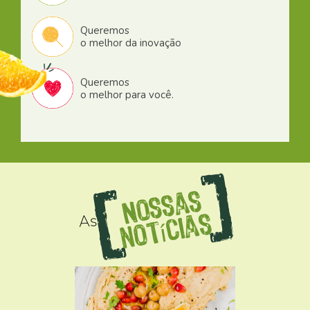
Queremos
o melhor da inovação
Queremos
o melhor para você.
N
o
s
s
a
s
n
o
tí
ci
a
As
s