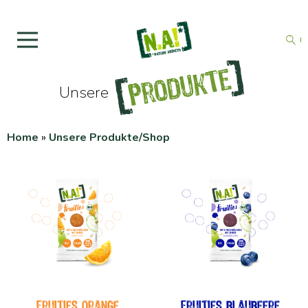
Produkte
Unsere
Home
»
Unsere Produkte/Shop
fruities orange
fruities blaubeere