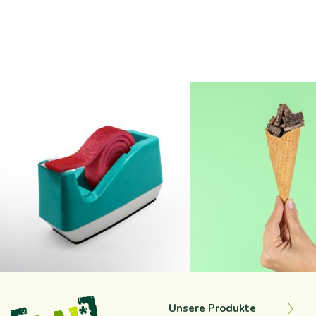
na_natureaddicts
na_natureaddict
Sep. 12
Sep. 10
Unsere Produkte