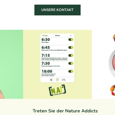
UNSERE KONTAKT
s
na_natureaddicts
n
Sep. 7
Treten Sie der Nature Addicts