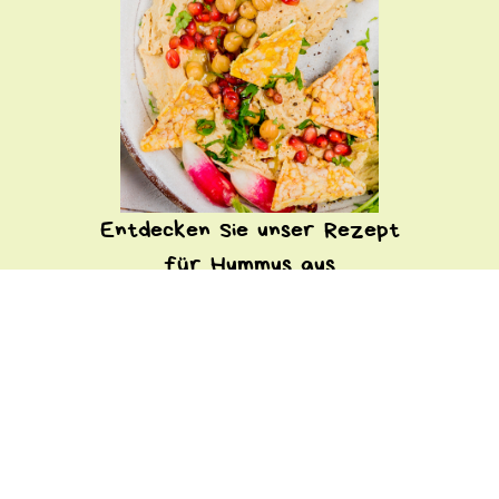
Entdecken Sie unser Rezept
für Hummus aus
Kichererbsen und
Granatapfel, den Sie mit
den Tortillas Pops genießen
können!
ENTDECKEN SIE