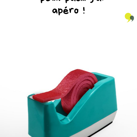
apéro !
na_natureaddicts