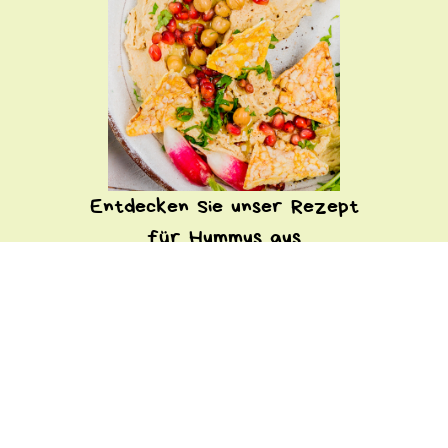
Entdecken Sie unser Rezept
für Hummus aus
Kichererbsen und
Granatapfel, den Sie mit
den Tortillas Pops genießen
können!
ENTDECKEN SIE