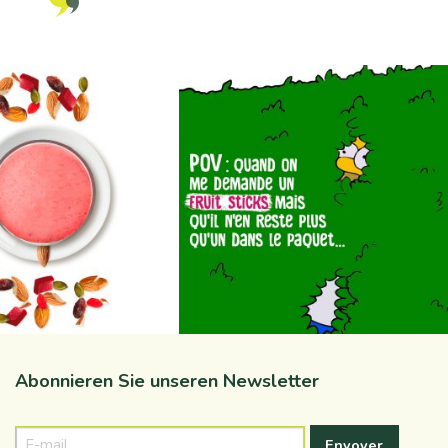
a_natureaddicts
na_natureaddicts
Aug. 31
Aug. 16
Abonnieren Sie unseren Newsletter
E-