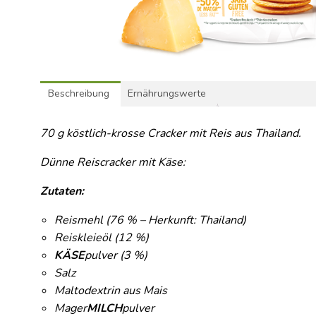
Beschreibung
Ernährungswerte
70 g köstlich-krosse Cracker mit Reis aus Thailand.
Dünne Reiscracker mit Käse:
Zutaten:
Reismehl (76 % – Herkunft: Thailand)
Reiskleieöl (12 %)
KÄSE
pulver (3 %)
Salz
Maltodextrin aus Mais
Mager
MILCH
pulver