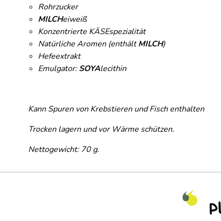
Rohrzucker
MILCH
eiweiß
Konzentrierte KÄSEspezialität
Natürliche Aromen (enthält
MILCH
)
Hefeextrakt
Emulgator:
SOYA
lecithin
Kann Spuren von Krebstieren und Fisch enthalten
Trocken lagern und vor Wärme schützen.
Nettogewicht: 70 g.
P