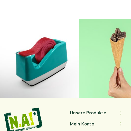
na_natureaddicts
na_natureaddict
Sep. 12
Sep. 10
Unsere Produkte
Mein Konto