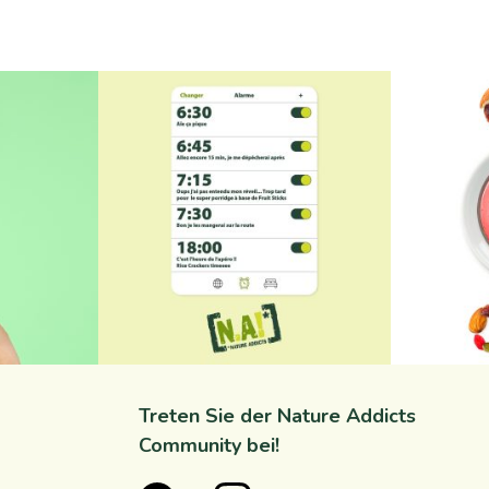
s
na_natureaddicts
n
Sep. 7
Treten Sie der Nature Addicts
Community bei!