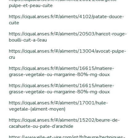
pulpe-et-peau-cuite
https://ciqual.anses.fr/#/aliments/4102/patate-douce-
cuite
https://ciqual.anses.fr/#/aliments/20503/haricot-rouge-
bouilli-cuit-a-l’eau
https://ciqual.anses.fr/#/aliments/13004/avocat-pulpe-
cru
https://ciqual.anses.fr/#/aliments/16615/matiere-
grasse-vegetale-ou-margarine-80%-mg-doux
https://ciqual.anses.fr/#/aliments/16615/matiere-
grasse-vegetale-ou-margarine-80%-mg-doux
https://ciqual.anses.fr/#/aliments/17001/huile-
vegetale-(aliment-moyen)
https://ciqual.anses.fr/#/aliments/15202/beurre-de-
cacahuete-ou-pate-d’arachide
https://www.elle-et-vire.com/int/fr/beurre/techniques-